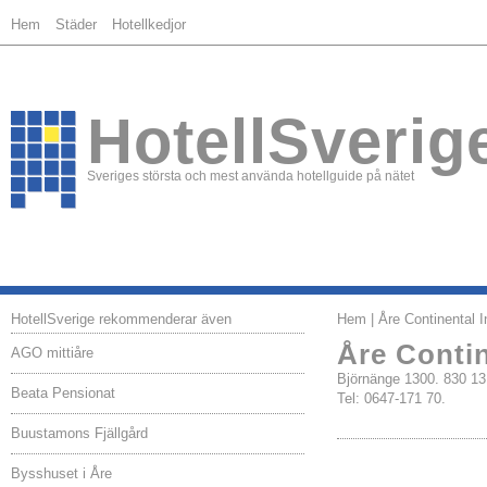
Hem
Städer
Hotellkedjor
HotellSverig
Sveriges största och mest använda hotellguide på nätet
HotellSverige rekommenderar även
Hem
| Åre Continental I
Åre Contin
AGO mittiåre
Björnänge 1300. 830 
Beata Pensionat
Tel: 0647-171 70.
Buustamons Fjällgård
Bysshuset i Åre