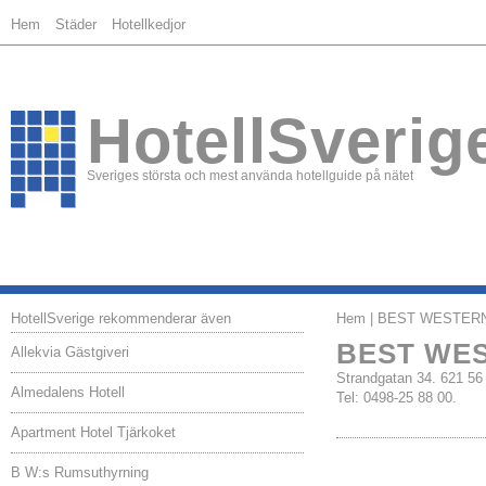
Hem
Städer
Hotellkedjor
HotellSverig
Sveriges största och mest använda hotellguide på nätet
HotellSverige rekommenderar även
Hem
| BEST WESTERN 
BEST WES
Allekvia Gästgiveri
Strandgatan 34. 621 5
Almedalens Hotell
Tel: 0498-25 88 00.
Apartment Hotel Tjärkoket
B W:s Rumsuthyrning