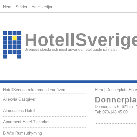
Hem
Städer
Hotellkedjor
HotellSverig
Sveriges största och mest använda hotellguide på nätet
HotellSverige rekommenderar även
Hem
| Donnerplats Hote
Donnerplat
Allekvia Gästgiveri
Donnerplats 6. 621 57
Almedalens Hotell
Tel: 070-148 45 00.
Apartment Hotel Tjärkoket
B W:s Rumsuthyrning