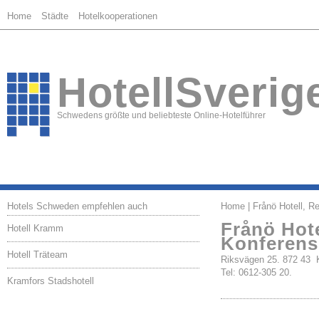
Home
Städte
Hotelkooperationen
HotellSverig
Schwedens größte und beliebteste Online-Hotelführer
Hotels Schweden empfehlen auch
Home
| Frånö Hotell, R
Frånö Hot
Hotell Kramm
Konferens
Hotell Träteam
Riksvägen 25. 872 4
Tel: 0612-305 20.
Kramfors Stadshotell