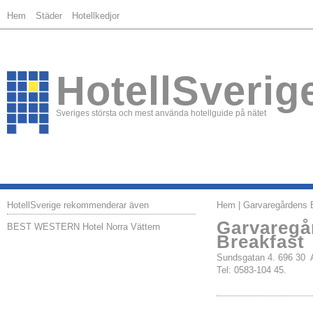
Hem
Städer
Hotellkedjor
HotellSverig
Sveriges största och mest använda hotellguide på nätet
HotellSverige rekommenderar även
Hem
| Garvaregårdens 
Garvaregå
BEST WESTERN Hotel Norra Vättern
Breakfast
Sundsgatan 4. 696 3
Tel: 0583-104 45.