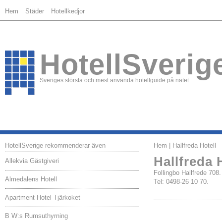
Hem
Städer
Hotellkedjor
HotellSverig
Sveriges största och mest använda hotellguide på nätet
HotellSverige rekommenderar även
Hem
| Hallfreda Hotell
Hallfreda 
Allekvia Gästgiveri
Follingbo Hallfrede 70
Almedalens Hotell
Tel: 0498-26 10 70.
Apartment Hotel Tjärkoket
B W:s Rumsuthyrning