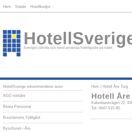
Hem
Städer
Hotellkedjor
HotellSverig
Sveriges största och mest använda hotellguide på nätet
HotellSverige rekommenderar även
Hem
| Hotell Åre Torg
Hotell Åre
AGO mittiåre
Kabinbanevägen 22. 8
Beata Pensionat
Tel: 0647-515 90.
Buustamons Fjällgård
Bysshuset i Åre