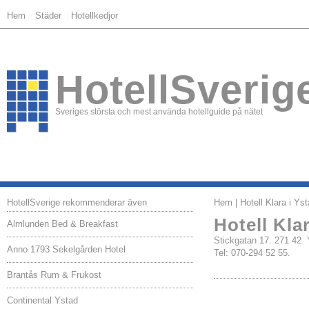
Hem
Städer
Hotellkedjor
HotellSverig
Sveriges största och mest använda hotellguide på nätet
HotellSverige rekommenderar även
Hem
| Hotell Klara i Ys
Hotell Kla
Almlunden Bed & Breakfast
Stickgatan 17. 271 4
Anno 1793 Sekelgården Hotel
Tel: 070-294 52 55.
Brantås Rum & Frukost
Continental Ystad