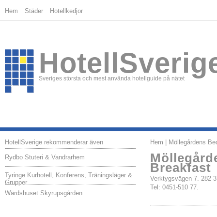
Hem
Städer
Hotellkedjor
HotellSverig
Sveriges största och mest använda hotellguide på nätet
HotellSverige rekommenderar även
Hem
| Möllegårdens Be
Möllegård
Rydbo Stuteri & Vandrarhem
Breakfast
Tyringe Kurhotell, Konferens, Träningsläger &
Verktygsvägen 7. 282
Grupper
Tel: 0451-510 77.
Wärdshuset Skyrupsgården