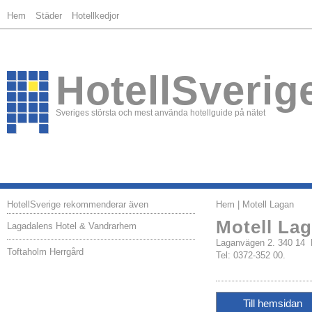
Hem
Städer
Hotellkedjor
HotellSverig
Sveriges största och mest använda hotellguide på nätet
HotellSverige rekommenderar även
Hem
| Motell Lagan
Motell La
Lagadalens Hotel & Vandrarhem
Laganvägen 2. 340 1
Toftaholm Herrgård
Tel: 0372-352 00.
Till hemsidan