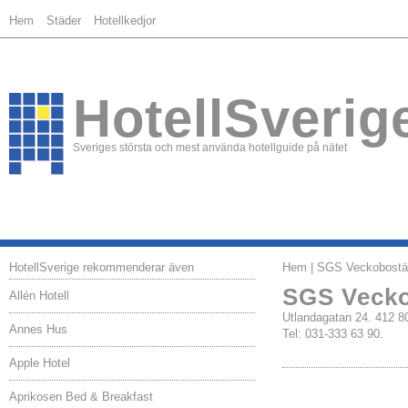
Hem
Städer
Hotellkedjor
HotellSverig
Sveriges största och mest använda hotellguide på nätet
HotellSverige rekommenderar även
Hem
| SGS Veckobostä
SGS Veck
Allén Hotell
Utlandagatan 24. 41
Annes Hus
Tel: 031-333 63 90.
Apple Hotel
Aprikosen Bed & Breakfast