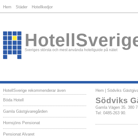
Hem
Städer
Hotellkedjor
HotellSverig
Sveriges största och mest använda hotellguide på nätet
HotellSverige rekommenderar även
Hem
| Södviks Gästgiv
Södviks G
Böda Hotell
Gamla Vägen 35. 380
Gamla Gästgivaregården
Tel: 0485-263 90.
Hornsjöns Pensionat
Pensionat Alvaret