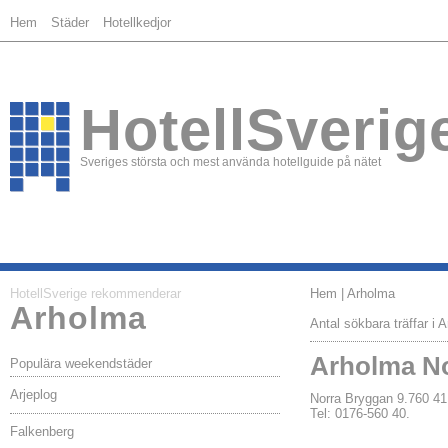
Hem
Städer
Hotellkedjor
HotellSverig
Sveriges största och mest använda hotellguide på nätet
HotellSverige rekommenderar
Hem
| Arholma
Arholma
Antal sökbara träffar i 
Arholma N
Populära weekendstäder
Arjeplog
Norra Bryggan 9.760
Tel: 0176-560 40.
Falkenberg