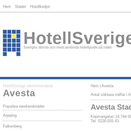
Hem
Städer
Hotellkedjor
HotellSverig
Sveriges största och mest använda hotellguide på nätet
HotellSverige rekommenderar
Hem
| Avesta
Avesta
Antal sökbara träffar i 
Avesta Sta
Populära weekendstäder
Arjeplog
Köpmangatan 14.744 
Tel: 0226-555 43.
Falkenberg