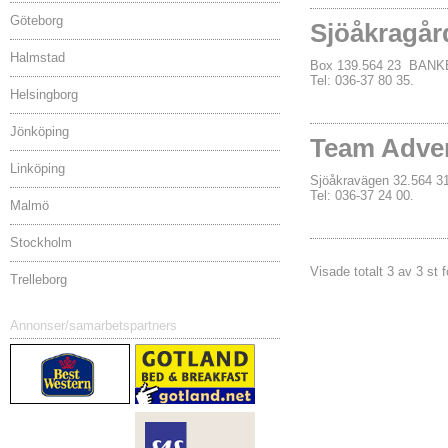
Göteborg
Sjöåkragår
Halmstad
Box 139.564 23 BAN
Tel: 036-37 80 35.
Helsingborg
Jönköping
Team Adven
Linköping
Sjöåkravägen 32.564
Tel: 036-37 24 00.
Malmö
Stockholm
Visade totalt 3 av 3 st 
Trelleborg
Annonser/samarbetspartners