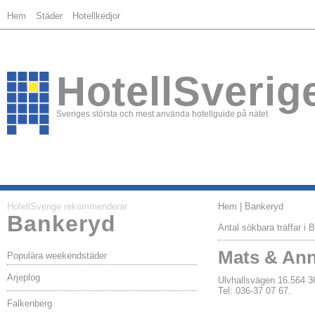
Hem
Städer
Hotellkedjor
HotellSverig
Sveriges största och mest använda hotellguide på nätet
HotellSverige rekommenderar
Hem
| Bankeryd
Bankeryd
Antal sökbara träffar i 
Mats & Ann
Populära weekendstäder
Arjeplog
Ulvhallsvägen 16.56
Tel: 036-37 07 67.
Falkenberg