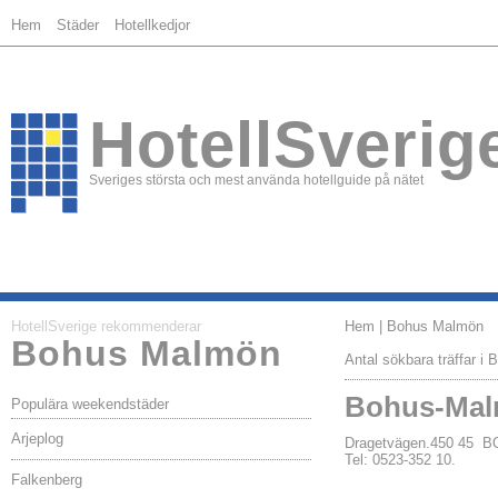
Hem
Städer
Hotellkedjor
HotellSverig
Sveriges största och mest använda hotellguide på nätet
HotellSverige rekommenderar
Hem
| Bohus Malmön
Bohus Malmön
Antal sökbara träffar i
Bohus-Mal
Populära weekendstäder
Arjeplog
Dragetvägen.450 45
Tel: 0523-352 10.
Falkenberg