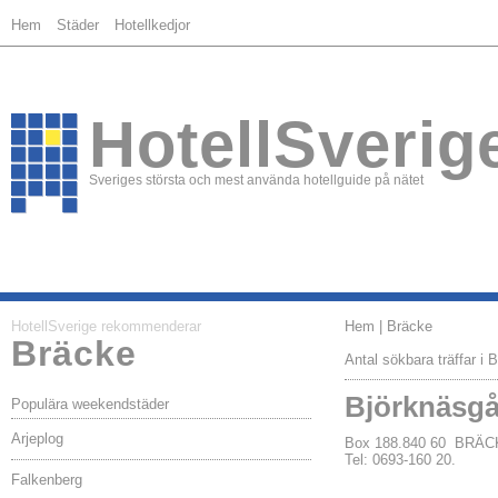
Hem
Städer
Hotellkedjor
HotellSverig
Sveriges största och mest använda hotellguide på nätet
HotellSverige rekommenderar
Hem
| Bräcke
Bräcke
Antal sökbara träffar i 
Björknäsgå
Populära weekendstäder
Arjeplog
Box 188.840 60 BRÄ
Tel: 0693-160 20.
Falkenberg