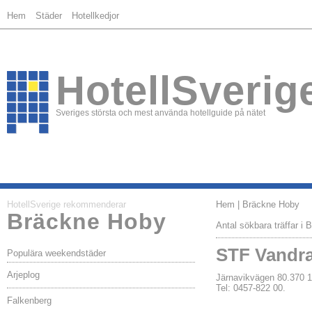
Hem
Städer
Hotellkedjor
HotellSverig
Sveriges största och mest använda hotellguide på nätet
HotellSverige rekommenderar
Hem
| Bräckne Hoby
Bräckne Hoby
Antal sökbara träffar i
STF Vandra
Populära weekendstäder
Arjeplog
Järnavikvägen 80.37
Tel: 0457-822 00.
Falkenberg