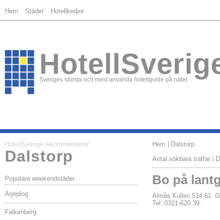
Hem
Städer
Hotellkedjor
HotellSverig
Sveriges största och mest använda hotellguide på nätet
HotellSverige rekommenderar
Hem
| Dalstorp
Dalstorp
Antal sökbara träffar i D
Bo på lant
Populära weekendstäder
Arjeplog
Älmås Kullen.514 61
Tel: 0321-620 39.
Falkenberg