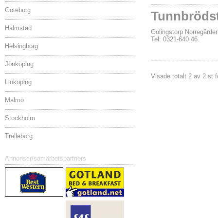
Göteborg
Tunnbröds
Halmstad
Gölingstorp Norregår
Tel: 0321-640 46.
Helsingborg
Jönköping
Visade totalt 2 av 2 st f
Linköping
Malmö
Stockholm
Trelleborg
Annonser/samarbetspartners