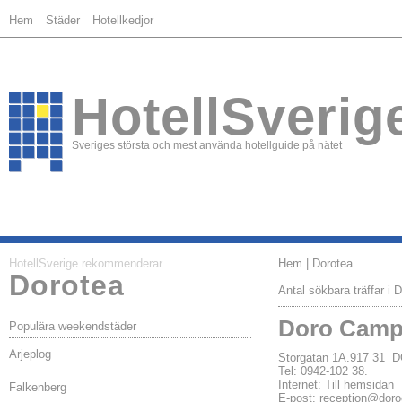
Hem
Städer
Hotellkedjor
HotellSverig
Sveriges största och mest använda hotellguide på nätet
HotellSverige rekommenderar
Hem
| Dorotea
Dorotea
Antal sökbara träffar i 
Doro Camp
Populära weekendstäder
Arjeplog
Storgatan 1A.917 31
Tel: 0942-102 38.
Internet:
Till hemsidan
Falkenberg
E-post:
reception@dor