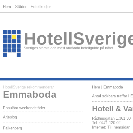
Hem
Städer
Hotellkedjor
HotellSverig
Sveriges största och mest använda hotellguide på nätet
HotellSverige rekommenderar
Hem
| Emmaboda
Emmaboda
Antal sökbara träffar i
Hotell & V
Populära weekendstäder
Arjeplog
Rådhusgatan 1.361 
Tel: 0471-120 02.
Internet:
Till hemsidan
Falkenberg