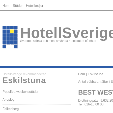
Hem
Städer
Hotellkedjor
HotellSverig
Sveriges största och mest använda hotellguide på nätet
HotellSverige rekommenderar
Hem
| Eskilstuna
Eskilstuna
Antal sökbara träffar i 
BEST WEST
Populära weekendstäder
Arjeplog
Drottninggatan 9.632
Tel: 016-15 00 00.
Falkenberg