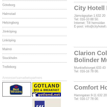
Göteborg
City Hotell
Halmstad
Järnvägsplan 1.632 
Tel: 016-10 88 50.
Helsingborg
Internet:
Till hemsidan
E-post:
info@cityhotell
Jönköping
Linköping
Malmö
Clarion Col
Stockholm
Bolinder M
Trelleborg
Munktellstorget.633 
Tel: 016-16 78 00.
Annonser/samarbetspartners
Comfort Ho
Hamngatan 9-11.632 
Tel: 016-17 78 00.