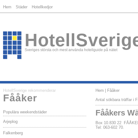
Hem
Städer
Hotellkedjor
HotellSverig
Sveriges största och mest använda hotellguide på nätet
HotellSverige rekommenderar
Hem
| Fååker
Fååker
Antal sökbara träffar i 
Fååkers W
Populära weekendstäder
Arjeplog
Box 10.830 22 FÅÅKE
Tel: 063-602 70.
Falkenberg