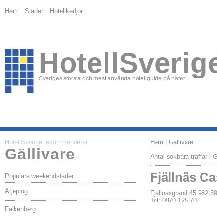
Hem
Städer
Hotellkedjor
HotellSverig
Sveriges största och mest använda hotellguide på nätet
HotellSverige rekommenderar
Hem
| Gällivare
Gällivare
Antal sökbara träffar i G
Fjällnäs Ca
Populära weekendstäder
Arjeplog
Fjällnäsgränd 45.982
Tel: 0970-125 70.
Falkenberg