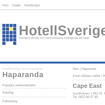
Hem
Städer
Hotellkedjor
HotellSverig
Sveriges största och mest använda hotellguide på nätet
HotellSverige rekommenderar
Hem
| Haparanda
Haparanda
Antal sökbara träffar i 
Cape East
Populära weekendstäder
Arjeplog
Sundholmen 1.953 3
Tel: 0922-80 07 90.
Falkenberg