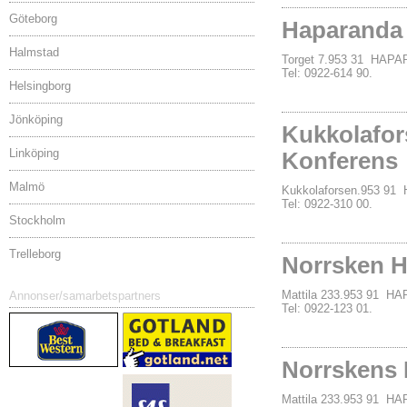
Göteborg
Haparanda 
Halmstad
Torget 7.953 31 HAP
Tel: 0922-614 90.
Helsingborg
Jönköping
Kukkolafors
Linköping
Konferens
Malmö
Kukkolaforsen.953 9
Tel: 0922-310 00.
Stockholm
Trelleborg
Norrsken H
Mattila 233.953 91 
Annonser/samarbetspartners
Tel: 0922-123 01.
Norrskens 
Mattila 233.953 91 