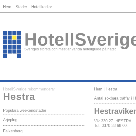
Hem
Städer
Hotellkedjor
HotellSverig
Sveriges största och mest använda hotellguide på nätet
HotellSverige rekommenderar
Hem
| Hestra
Hestra
Antal sökbara träffar i H
Hestravik
Populära weekendstäder
Arjeplog
Vik.330 27 HESTRA
Tel: 0370-33 68 00.
Falkenberg