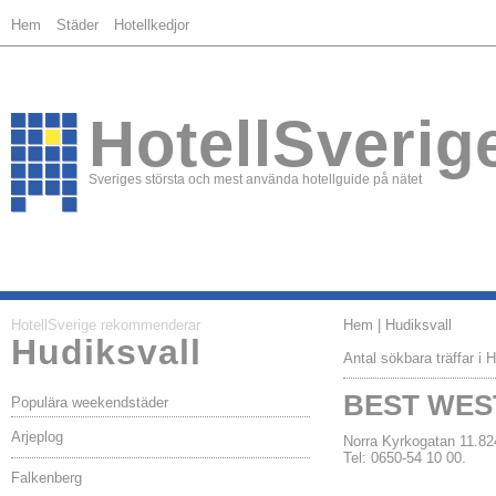
Hem
Städer
Hotellkedjor
HotellSverig
Sveriges största och mest använda hotellguide på nätet
HotellSverige rekommenderar
Hem
| Hudiksvall
Hudiksvall
Antal sökbara träffar i H
BEST WEST
Populära weekendstäder
Arjeplog
Norra Kyrkogatan 11.
Tel: 0650-54 10 00.
Falkenberg