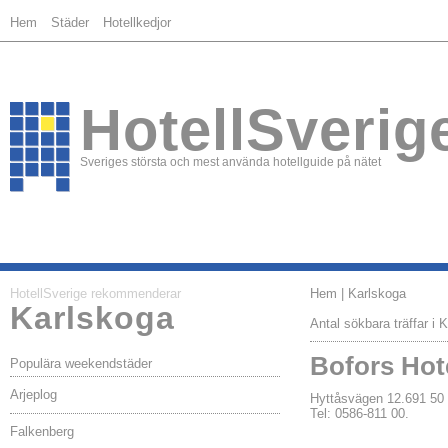
Hem
Städer
Hotellkedjor
HotellSverig
Sveriges största och mest använda hotellguide på nätet
HotellSverige rekommenderar
Hem
| Karlskoga
Karlskoga
Antal sökbara träffar i 
Bofors Hote
Populära weekendstäder
Arjeplog
Hyttåsvägen 12.691 
Tel: 0586-811 00.
Falkenberg