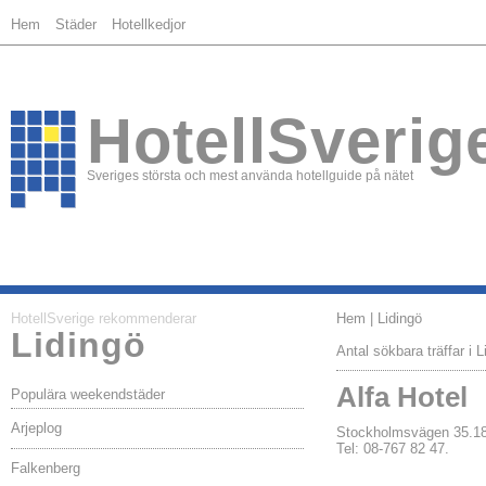
Hem
Städer
Hotellkedjor
HotellSverig
Sveriges största och mest använda hotellguide på nätet
HotellSverige rekommenderar
Hem
| Lidingö
Lidingö
Antal sökbara träffar i L
Alfa Hotel
Populära weekendstäder
Arjeplog
Stockholmsvägen 35.1
Tel: 08-767 82 47.
Falkenberg