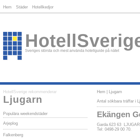
Hem
Städer
Hotellkedjor
HotellSverig
Sveriges största och mest använda hotellguide på nätet
HotellSverige rekommenderar
Hem
| Ljugarn
Ljugarn
Antal sökbara träffar i L
Ekängen G
Populära weekendstäder
Arjeplog
Garda.623 63 LJUGA
Tel: 0498-29 00 70.
Falkenberg