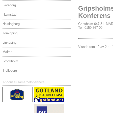
Göteborg
Gripsholms
Konferens
Halmstad
Helsingborg
Gripsholm.647 31 MA
Tel: 0159-367 00.
Jönköping
Linköping
Visade totalt 2 av 2 st f
Malmö
Stockholm
Trelleborg
Annonser/samarbetspartners