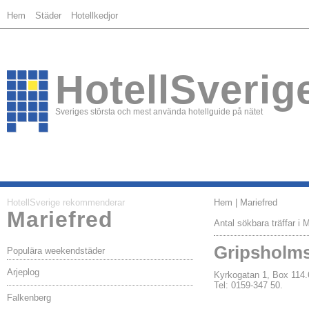
Hem
Städer
Hotellkedjor
HotellSverig
Sveriges största och mest använda hotellguide på nätet
HotellSverige rekommenderar
Hem
| Mariefred
Mariefred
Antal sökbara träffar i M
Gripsholms
Populära weekendstäder
Arjeplog
Kyrkogatan 1, Box 11
Tel: 0159-347 50.
Falkenberg