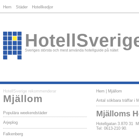
Hem
Städer
Hotellkedjor
HotellSverig
Sveriges största och mest använda hotellguide på nätet
HotellSverige rekommenderar
Hem
| Mjällom
Mjällom
Antal sökbara träffar i 
Mjälloms H
Populära weekendstäder
Arjeplog
Hotellgatan 3.870 31
Tel: 0613-210 90.
Falkenberg