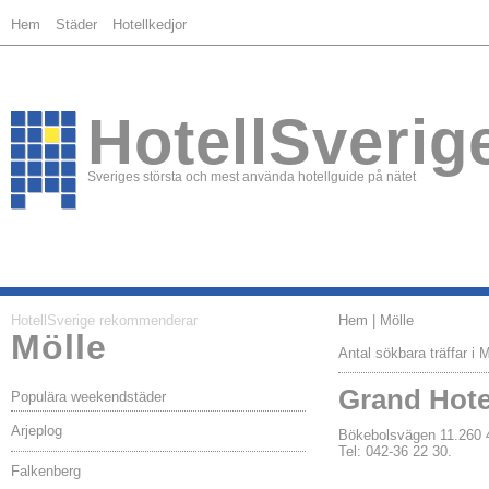
Hem
Städer
Hotellkedjor
HotellSverig
Sveriges största och mest använda hotellguide på nätet
HotellSverige rekommenderar
Hem
| Mölle
Mölle
Antal sökbara träffar i M
Grand Hote
Populära weekendstäder
Arjeplog
Bökebolsvägen 11.26
Tel: 042-36 22 30.
Falkenberg