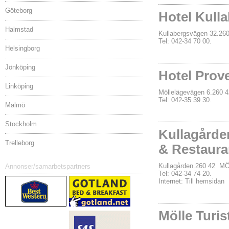
Göteborg
Hotel Kull
Halmstad
Kullabergsvägen 32.2
Tel: 042-34 70 00.
Helsingborg
Jönköping
Hotel Prov
Linköping
Möllelägevägen 6.260
Tel: 042-35 39 30.
Malmö
Stockholm
Kullagårde
Trelleborg
& Restaur
Kullagården.260 42 M
Annonser/samarbetspartners
Tel: 042-34 74 20.
Internet:
Till hemsidan
Mölle Turis