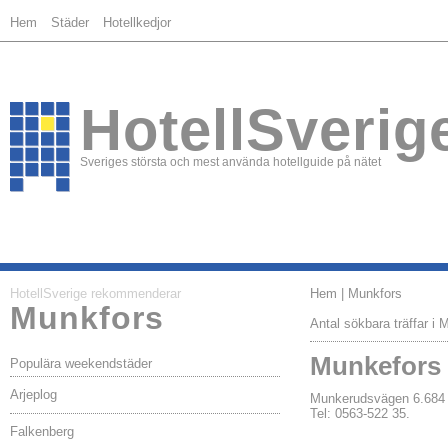
Hem
Städer
Hotellkedjor
HotellSverig
Sveriges största och mest använda hotellguide på nätet
HotellSverige rekommenderar
Hem
| Munkfors
Munkfors
Antal sökbara träffar i 
Munkefors 
Populära weekendstäder
Arjeplog
Munkerudsvägen 6.6
Tel: 0563-522 35.
Falkenberg