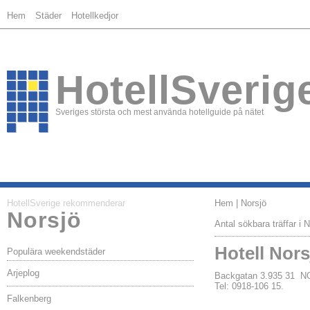
Hem
Städer
Hotellkedjor
HotellSverig
Sveriges största och mest använda hotellguide på nätet
HotellSverige rekommenderar
Hem
| Norsjö
Norsjö
Antal sökbara träffar i N
Hotell Nors
Populära weekendstäder
Arjeplog
Backgatan 3.935 31 
Tel: 0918-106 15.
Falkenberg