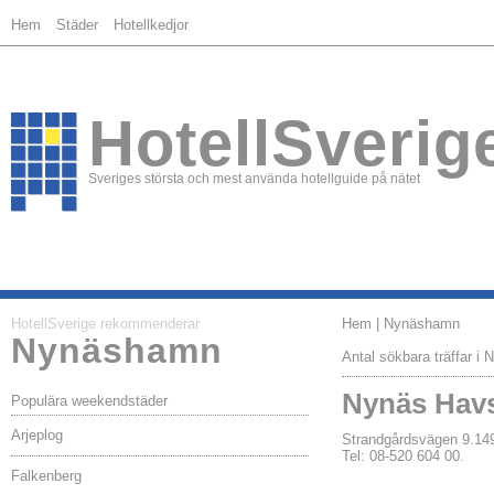
Hem
Städer
Hotellkedjor
HotellSverig
Sveriges största och mest använda hotellguide på nätet
HotellSverige rekommenderar
Hem
| Nynäshamn
Nynäshamn
Antal sökbara träffar i
Nynäs Hav
Populära weekendstäder
Arjeplog
Strandgårdsvägen 9.
Tel: 08-520 604 00.
Falkenberg