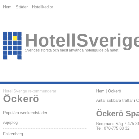
Hem
Städer
Hotellkedjor
HotellSverig
Sveriges största och mest använda hotellguide på nätet
HotellSverige rekommenderar
Hem
| Öckerö
Öckerö
Antal sökbara träffar i 
Öckerö Spa
Populära weekendstäder
Arjeplog
Bergmans Väg 7.475
Tel: 070-775 88 32.
Falkenberg