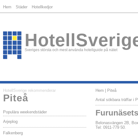
Hem
Städer
Hotellkedjor
HotellSverig
Sveriges största och mest använda hotellguide på nätet
HotellSverige rekommenderar
Hem
| Piteå
Piteå
Antal sökbara träffar i P
Furunäsets
Populära weekendstäder
Arjeplog
Belonasvängen 2B, Bo
Tel: 0911-779 50.
Falkenberg