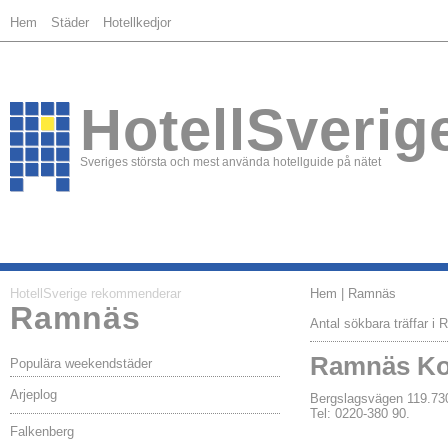
Hem
Städer
Hotellkedjor
HotellSverig
Sveriges största och mest använda hotellguide på nätet
HotellSverige rekommenderar
Hem
| Ramnäs
Ramnäs
Antal sökbara träffar i
Ramnäs Ko
Populära weekendstäder
Arjeplog
Bergslagsvägen 119.
Tel: 0220-380 90.
Falkenberg