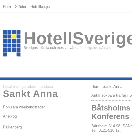
Hem
Städer
Hotellkedjor
HotellSverig
Sveriges största och mest använda hotellguide på nätet
HotellSverige rekommenderar
Hem
| Sankt Anna
Sankt Anna
Antal sökbara träffar i 
Båtsholms 
Populära weekendstäder
Konferens
Arjeplog
Båtsholm.614 98 SA
Falkenberg
Tel: 0121-510 17.