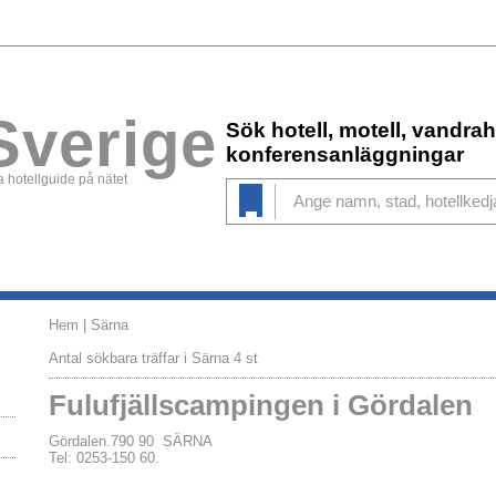
Sverige
Sök hotell, motell, vandr
konferensanläggningar
 hotellguide på nätet
Hem
| Särna
Antal sökbara träffar i Särna 4 st
Fulufjällscampingen i Gördalen
Gördalen.790 90 SÄRNA
Tel: 0253-150 60.