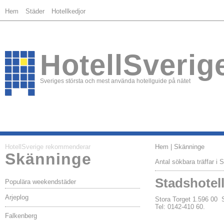
Hem
Städer
Hotellkedjor
HotellSverig
Sveriges största och mest använda hotellguide på nätet
HotellSverige rekommenderar
Hem
| Skänninge
Skänninge
Antal sökbara träffar i 
Stadshotell
Populära weekendstäder
Arjeplog
Stora Torget 1.596 0
Tel: 0142-410 60.
Falkenberg