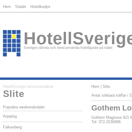
Hem
Städer
Hotellkedjor
HotellSverig
Sveriges största och mest använda hotellguide på nätet
HotellSverige rekommenderar
Hem
| Slite
Slite
Antal sökbara träffar i S
Gothem Lo
Populära weekendstäder
Arjeplog
Gothem Magnuse 921.
Tel: 072-2536998.
Falkenberg