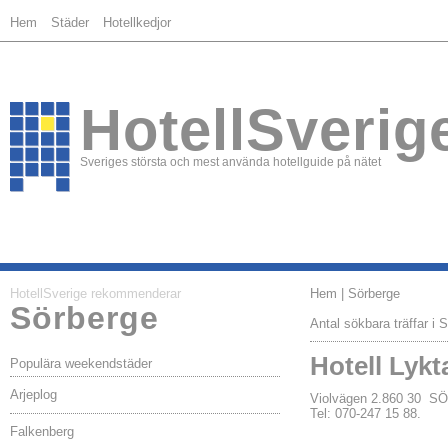
Hem
Städer
Hotellkedjor
HotellSverig
Sveriges största och mest använda hotellguide på nätet
HotellSverige rekommenderar
Hem
| Sörberge
Sörberge
Antal sökbara träffar i 
Hotell Lykt
Populära weekendstäder
Arjeplog
Violvägen 2.860 30 
Tel: 070-247 15 88.
Falkenberg