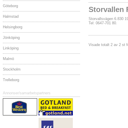
Göteborg
Storvallen 
Halmstad
Storvallsvägen 6.830
Tel: 0647-701 80.
Helsingborg
Jönköping
Visade totalt 2 av 2 st f
Linköping
Malmö
Stockholm
Trelleborg
Annonser/samarbetspartners