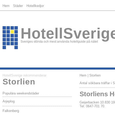
Hem
Städer
Hotellkedjor
HotellSverig
Sveriges största och mest använda hotellguide på nätet
HotellSverige rekommenderar
Hem
| Storlien
Storlien
Antal sökbara träffar i S
Storliens H
Populära weekendstäder
Arjeplog
Geijerbacken 10.830 
Tel: 0647-701 70.
Falkenberg