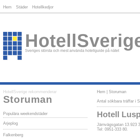
Hem
Städer
Hotellkedjor
HotellSverig
Sveriges största och mest använda hotellguide på nätet
HotellSverige rekommenderar
Hem
| Storuman
Storuman
Antal sökbara träffar i 
Hotell Lus
Populära weekendstäder
Arjeplog
Järnvägsgatan 13.92
Tel: 0951-333 80.
Falkenberg