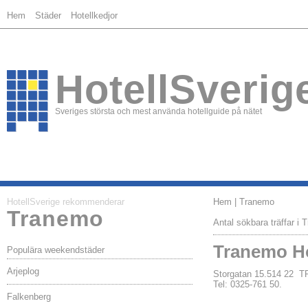
Hem
Städer
Hotellkedjor
HotellSverig
Sveriges största och mest använda hotellguide på nätet
HotellSverige rekommenderar
Hem
| Tranemo
Tranemo
Antal sökbara träffar i 
Tranemo Ho
Populära weekendstäder
Arjeplog
Storgatan 15.514 22
Tel: 0325-761 50.
Falkenberg