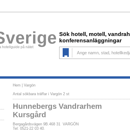
Sverige
Sök hotell, motell, vandr
konferensanläggningar
 hotellguide på nätet
Hem
| Vargön
Antal sökbara träffar i Vargön 2 st
Hunnebergs Vandrarhem
Kursgård
Bergagårdsvägen 9B.468 31 VARGÖN
Tel: 0521-22 03 40.