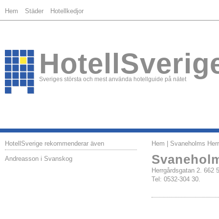
Hem
Städer
Hotellkedjor
HotellSverig
Sveriges största och mest använda hotellguide på nätet
HotellSverige rekommenderar även
Hem
| Svaneholms Herr
Svaneholm
Andreasson i Svanskog
Herrgårdsgatan 2. 66
Tel: 0532-304 30.