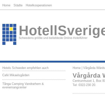
Home
Städte
Hotelkooperationen
HotellSverig
Schwedens größte und beliebteste Online-Hotelführer
Hotels Schweden empfehlen auch
Home
| Vårgårda Wärd
Vårgårda
Café Mikaelsgården
Centrumhuset 1, Box 
Tånga Camping Vandrarhem &
Tel: 0322-230 20.
evenemangcenter